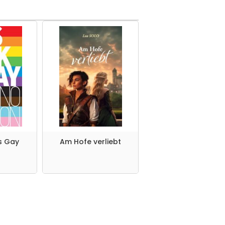
is Gay
Am Hofe verliebt
Und ich leuchte mi
den Wolken: Love i
Love - Roman (Love 
Love-Reihe, Band 1