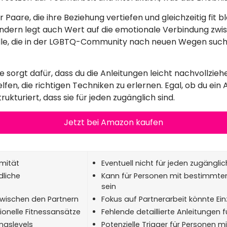
 Paare, die ihre Beziehung vertiefen und gleichzeitig fit b
ndern legt auch Wert auf die emotionale Verbindung zwi
alle, die in der LGBTQ-Community nach neuen Wegen suche
e sorgt dafür, dass du die Anleitungen leicht nachvollzie
lfen, die richtigen Techniken zu erlernen. Egal, ob du ein
rukturiert, dass sie für jeden zugänglich sind.
Jetzt bei Amazon kaufen
imität
Eventuell nicht für jeden zugängli
dliche
Kann für Personen mit bestimmte
sein
zwischen den Partnern
Fokus auf Partnerarbeit könnte Ei
tionelle Fitnessansätze
Fehlende detaillierte Anleitungen 
ngslevels
Potenzielle Trigger für Personen m