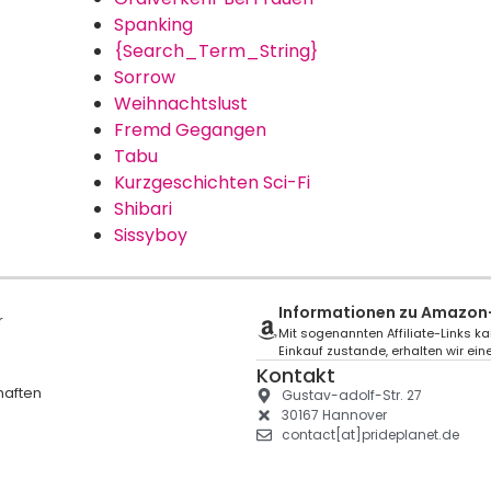
Spanking
{Search_Term_String}
Sorrow
Weihnachtslust
Fremd Gegangen
Tabu
Kurzgeschichten Sci-Fi
Shibari
Sissyboy
Informationen zu Amazon-A
r
Mit sogenannten Affiliate-Links ka
Einkauf zustande, erhalten wir eine
Kontakt
haften
Gustav-adolf-Str. 27
30167 Hannover
contact[at]prideplanet.de