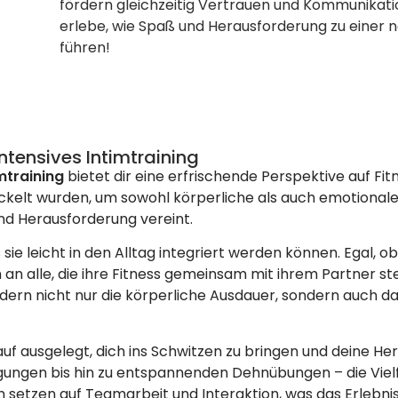
fördern gleichzeitig Vertrauen und Kommunikation
erlebe, wie Spaß und Herausforderung zu einer 
führen!
ntensives Intimtraining
imtraining
bietet dir eine erfrischende Perspektive auf Fitn
twickelt wurden, um sowohl körperliche als auch emotional
und Herausforderung vereint.
sie leicht in den Alltag integriert werden können. Egal, o
h an alle, die ihre Fitness gemeinsam mit ihrem Partner s
rn nicht nur die körperliche Ausdauer, sondern auch da
auf ausgelegt, dich ins Schwitzen zu bringen und deine H
egungen bis hin zu entspannenden Dehnübungen – die Vielf
n setzen auf Teamarbeit und Interaktion, was das Erlebni