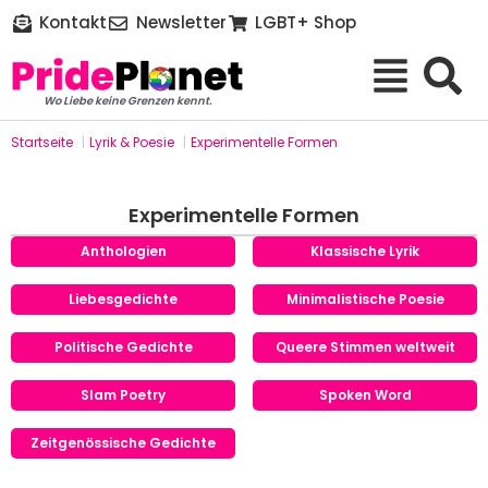
Kontakt
Newsletter
LGBT+ Shop
Wo Liebe keine Grenzen kennt.
Startseite
|
Lyrik & Poesie
|
Experimentelle Formen
Experimentelle Formen
Anthologien
Klassische Lyrik
Liebesgedichte
Minimalistische Poesie
Politische Gedichte
Queere Stimmen weltweit
Slam Poetry
Spoken Word
Zeitgenössische Gedichte