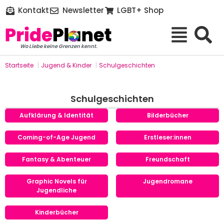
Kontakt
Newsletter
LGBT+ Shop
Wo Liebe keine Grenzen kennt.
Startseite
|
Jugend & Kinder
|
Schulgeschichten
Schulgeschichten
Aufklärung & Identität
Bilderbücher
Coming-of-Age Jugend
Erstleser:innen
Fantasy & Abenteuer
Freundschaft
Graphic Novels für
Jugendromane
Jugendliche
Kinderbücher